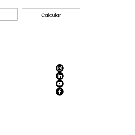
Calcular
 história
s
es