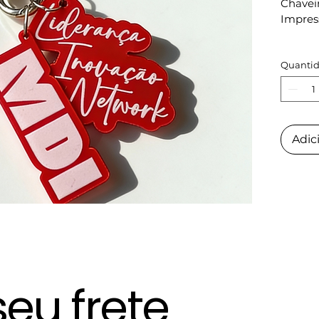
Chavei
Impres
Argola
Quanti
Medida
5 cm a
Peso:
Adic
15g a 2
seu frete