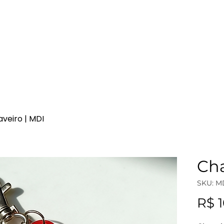
Patrocínio
Comunidade
Fórum 2026
veiro | MDI
Cha
SKU: M
R$ 1