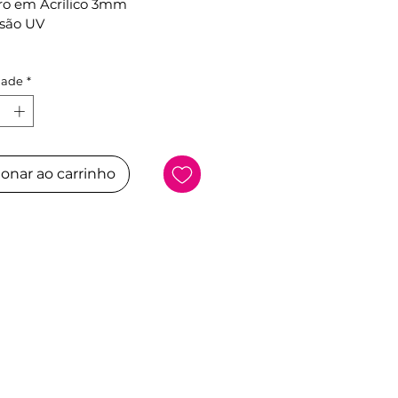
ro em Acrílico 3mm
são UV
 metálica
dade
*
 padrão:
 7 cm
ionar ao carrinho
5g