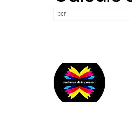
Fal
E-mai
oi@mu