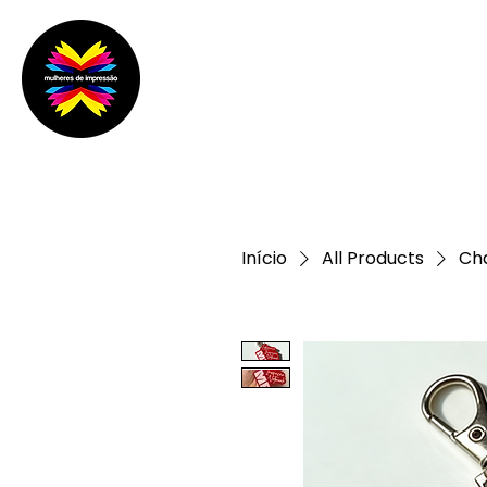
Home
Sobre o MDI
Início
All Products
Cha