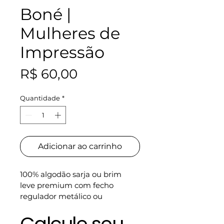
Boné |
Mulheres de
Impressão
Preço
R$ 60,00
Quantidade
*
Adicionar ao carrinho
100% algodão sarja ou brim 
leve premium com fecho 
regulador metálico ou 
strapback com fivela
Calcule seu